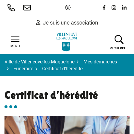
Gestion des traceurs
Aller
Paramètres d'accessibilité
Lien vers le 
Lien vers
Lien 
au
contenu
Je suis une association
MENU
RECHERCHE
Ville de Villeneuve-lès-Maguelone
Mes démarches
Funéraire
Certificat d’hérédité
Certificat d’hérédité