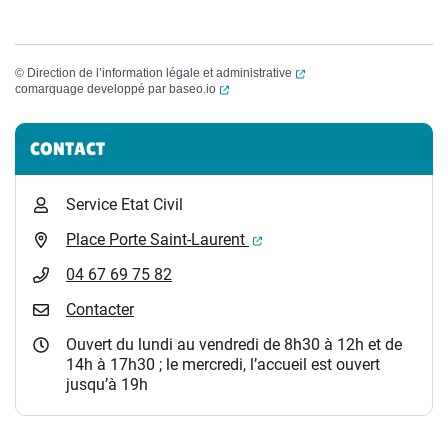
(ouverture dans un nouvel
©
Direction de l’information légale et administrative
(ouverture dans un nouvel onglet)
comarquage developpé par
baseo.io
Informations complémentaires
CONTACT
Service Etat Civil
(ouverture dans un nouvel 
Place Porte Saint-Laurent
04 67 69 75 82
Contacter
Ouvert du lundi au vendredi de 8h30 à 12h et de
14h à 17h30 ; le mercredi, l’accueil est ouvert
jusqu’à 19h