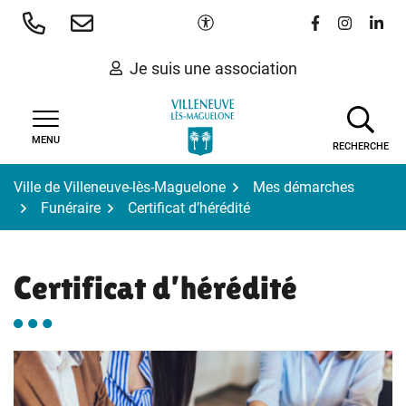
Gestion des traceurs
Aller
Paramètres d'accessibilité
Lien vers le 
Lien vers
Lien 
au
contenu
Je suis une association
MENU
RECHERCHE
Ville de Villeneuve-lès-Maguelone
Mes démarches
Funéraire
Certificat d’hérédité
Certificat d’hérédité