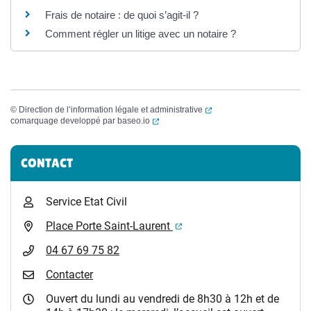
Frais de notaire : de quoi s’agit-il ?
Comment régler un litige avec un notaire ?
(ouverture dans un nouvel
©
Direction de l’information légale et administrative
(ouverture dans un nouvel onglet)
comarquage developpé par
baseo.io
Informations complémentaires
CONTACT
Service Etat Civil
(ouverture dans un nouvel 
Place Porte Saint-Laurent
04 67 69 75 82
Contacter
Ouvert du lundi au vendredi de 8h30 à 12h et de