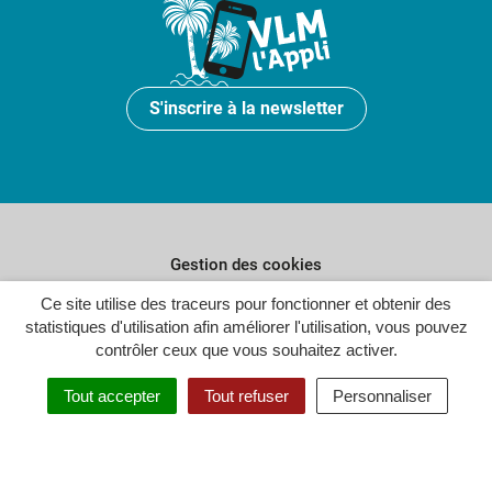
S'inscrire à la newsletter
Gestion des cookies
Plan du site
Ce site utilise des traceurs pour fonctionner et obtenir des
statistiques d'utilisation afin améliorer l'utilisation, vous pouvez
Politique de confidentialité
contrôler ceux que vous souhaitez activer.
Crédits
Tout accepter
Tout refuser
Personnaliser
Accessibilité : partiellement conforme
Inovagora (ouverture dans un n
Site réalisé par