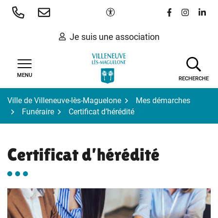
Gestion des traceurs
Aller
Paramètres d'accessibilité
Lien vers le 
Lien vers
Lien 
au
contenu
Je suis une association
MENU
RECHERCHE
Ville de Villeneuve-lès-Maguelone
Mes démarches
Funéraire
Certificat d’hérédité
Certificat d’hérédité