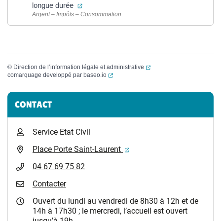
(ouverture dans un nouvel onglet)
longue durée
Argent – Impôts – Consommation
(ouverture dans un nouvel
©
Direction de l’information légale et administrative
(ouverture dans un nouvel onglet)
comarquage developpé par
baseo.io
Informations complémentaires
CONTACT
Service Etat Civil
(ouverture dans un nouvel 
Place Porte Saint-Laurent
04 67 69 75 82
Contacter
Ouvert du lundi au vendredi de 8h30 à 12h et de
14h à 17h30 ; le mercredi, l’accueil est ouvert
jusqu’à 19h