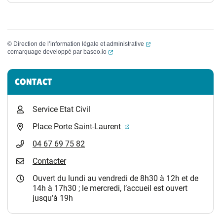
(ouverture dans un nouvel
©
Direction de l’information légale et administrative
(ouverture dans un nouvel onglet)
comarquage developpé par
baseo.io
Informations complémentaires
CONTACT
Service Etat Civil
(ouverture dans un nouvel 
Place Porte Saint-Laurent
04 67 69 75 82
Contacter
Ouvert du lundi au vendredi de 8h30 à 12h et de
14h à 17h30 ; le mercredi, l’accueil est ouvert
jusqu’à 19h