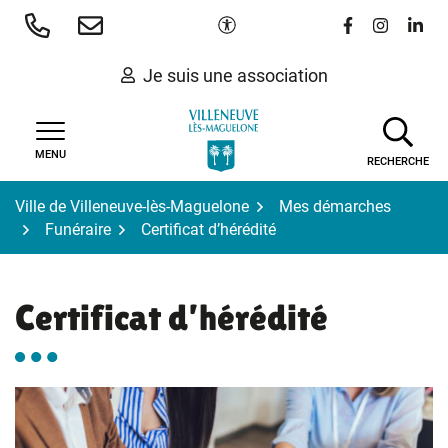
Gestion des traceurs
Aller
Paramètres d'accessibilité
Lien vers le 
Lien vers
Lien 
au
contenu
Je suis une association
MENU
RECHERCHE
Ville de Villeneuve-lès-Maguelone
Mes démarches
Funéraire
Certificat d’hérédité
Certificat d’hérédité