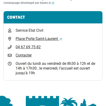
(ouverture dans un nouvel onglet)
comarquage developpé par
baseo.io
Informations complémentaires
CONTACT
Service Etat Civil
(ouverture dans un nouvel 
Place Porte Saint-Laurent
04 67 69 75 82
Contacter
Ouvert du lundi au vendredi de 8h30 à 12h et de
14h à 17h30 ; le mercredi, l’accueil est ouvert
jusqu’à 19h