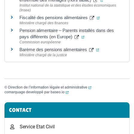
Institut national de la statistique et des études économiques
(Insee)
(ouverture dans u
Fiscalité des pensions alimentaires
Ministère chargé des finances
Pension alimentaire – Parents installés dans des
(ouverture dans un nouvel
pays différents (en Europe)
Commission européenne
(ouverture dans u
Barème des pensions alimentaires
Ministère chargé de la justice
(ouverture dans un nouvel
©
Direction de l’information légale et administrative
(ouverture dans un nouvel onglet)
comarquage developpé par
baseo.io
Informations complémentaires
CONTACT
Service Etat Civil