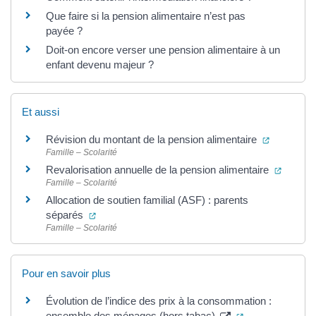
Que faire si la pension alimentaire n’est pas
payée ?
Doit-on encore verser une pension alimentaire à un
enfant devenu majeur ?
Et aussi
(ouverture
Révision du montant de la pension alimentaire
Famille – Scolarité
(ouvert
Revalorisation annuelle de la pension alimentaire
Famille – Scolarité
Allocation de soutien familial (ASF) : parents
(ouverture dans un nouvel onglet)
séparés
Famille – Scolarité
Pour en savoir plus
Évolution de l’indice des prix à la consommation :
(ouverture dans
ensemble des ménages (hors tabac)