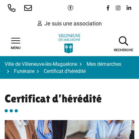
Gestion des traceurs
Aller
Paramètres d'accessibilité
Lien vers le 
Lien vers
Lien 
au
contenu
Je suis une association
MENU
RECHERCHE
Ville de Villeneuve-lès-Maguelone
Mes démarches
Funéraire
Certificat d’hérédité
Certificat d’hérédité