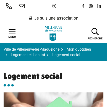
Gestion des traceurs
Aller
Paramètres d'accessibilité
Lien vers le 
Lien vers
Lien 
au
contenu
Je suis une association
MENU
RECHERCHE
Ville de Villeneuve-lès-Maguelone
Mon quotidien
Logement et Habitat
Logement social
Logement social