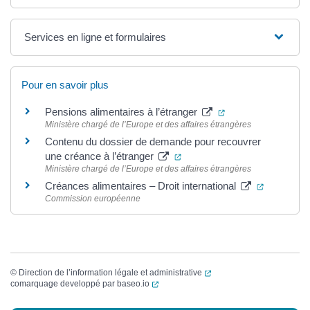
Services en ligne et formulaires
Pour en savoir plus
(ouverture dans un
Pensions alimentaires à l’étranger
Ministère chargé de l’Europe et des affaires étrangères
Contenu du dossier de demande pour recouvrer
(ouverture dans un nouvel on
une créance à l’étranger
Ministère chargé de l’Europe et des affaires étrangères
(ouverture
Créances alimentaires – Droit international
Commission européenne
(ouverture dans un nouvel
©
Direction de l’information légale et administrative
(ouverture dans un nouvel onglet)
comarquage developpé par
baseo.io