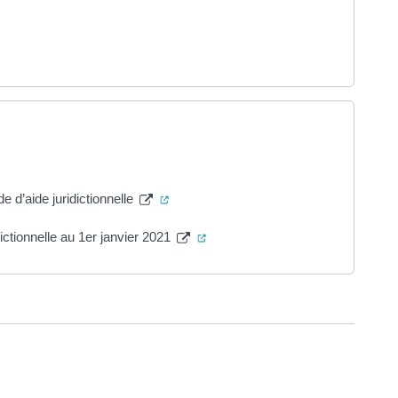
ans un nouvel onglet)
ture dans un nouvel onglet)
re dans un nouvel onglet)
(ouverture dans un nouvel onglet)
e d’aide juridictionnelle
(ouverture dans un nouvel onglet
ctionnelle au 1er janvier 2021
ure dans un nouvel onglet)
uvel onglet)