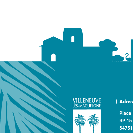
Adres
Place 
BP 15
34751