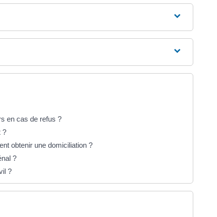
urs en cas de refus ?
 ?
nt obtenir une domiciliation ?
énal ?
il ?