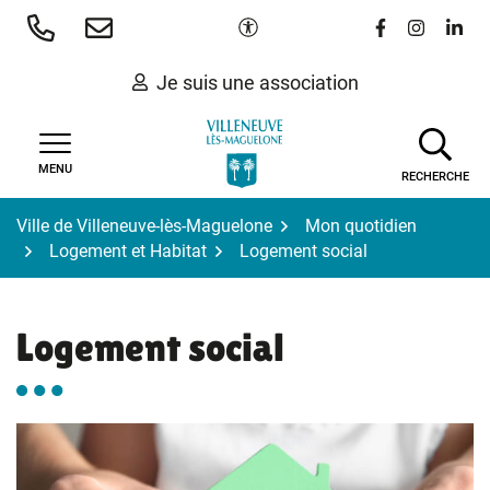
Gestion des traceurs
Aller
Paramètres d'accessibilité
Lien vers le 
Lien vers
Lien 
au
contenu
Je suis une association
MENU
RECHERCHE
Ville de Villeneuve-lès-Maguelone
Mon quotidien
Logement et Habitat
Logement social
Logement social