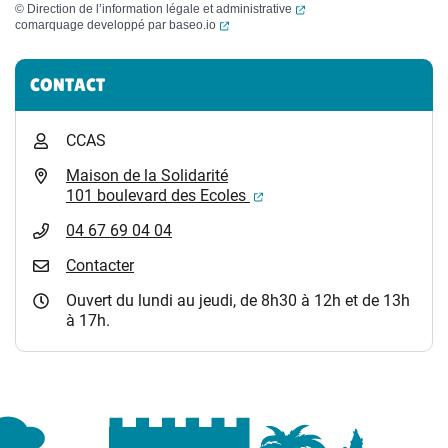
(ouverture dans un nouvel
©
Direction de l’information légale et administrative
(ouverture dans un nouvel onglet)
comarquage developpé par
baseo.io
Informations complémentaires
CONTACT
CCAS
Maison de la Solidarité
(ouverture dans un nouvel
101 boulevard des Ecoles
04 67 69 04 04
Contacter
Ouvert du lundi au jeudi, de 8h30 à 12h et de 13h
à 17h.