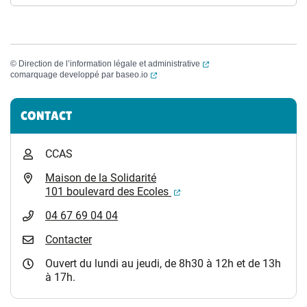
(ouverture dans un nouvel
©
Direction de l’information légale et administrative
(ouverture dans un nouvel onglet)
comarquage developpé par
baseo.io
Informations complémentaires
CONTACT
CCAS
Maison de la Solidarité
(ouverture dans un nouvel
101 boulevard des Ecoles
04 67 69 04 04
Contacter
Ouvert du lundi au jeudi, de 8h30 à 12h et de 13h
à 17h.