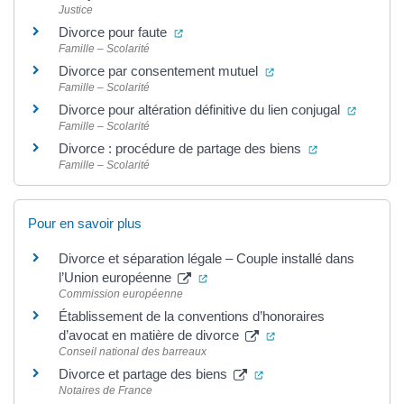
Justice
(ouverture dans un nouvel onglet)
Divorce pour faute
Famille – Scolarité
(ouverture dans un no
Divorce par consentement mutuel
Famille – Scolarité
(ouvertu
Divorce pour altération définitive du lien conjugal
Famille – Scolarité
(ouverture dan
Divorce : procédure de partage des biens
Famille – Scolarité
Pour en savoir plus
Divorce et séparation légale – Couple installé dans
(ouverture dans un nouvel onglet)
l’Union européenne
Commission européenne
Établissement de la conventions d’honoraires
(ouverture dans un no
d’avocat en matière de divorce
Conseil national des barreaux
(ouverture dans un nouv
Divorce et partage des biens
Notaires de France