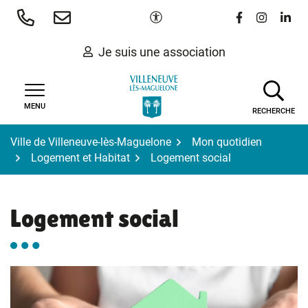
Gestion des traceurs
Aller
Paramètres d'accessibilité
Lien vers le 
Lien vers
Lien 
au
contenu
Je suis une association
MENU
RECHERCHE
Ville de Villeneuve-lès-Maguelone
Mon quotidien
Logement et Habitat
Logement social
Logement social