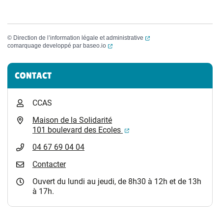
(ouverture dans un nouvel
©
Direction de l’information légale et administrative
(ouverture dans un nouvel onglet)
comarquage developpé par
baseo.io
Informations complémentaires
CONTACT
CCAS
Maison de la Solidarité
(ouverture dans un nouvel
101 boulevard des Ecoles
04 67 69 04 04
Contacter
Ouvert du lundi au jeudi, de 8h30 à 12h et de 13h
à 17h.