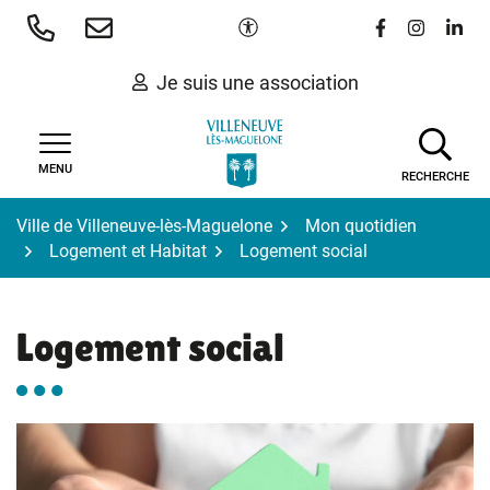
Gestion des traceurs
Aller
Paramètres d'accessibilité
Lien vers le 
Lien vers
Lien 
au
contenu
Je suis une association
MENU
RECHERCHE
Ville de Villeneuve-lès-Maguelone
Mon quotidien
Logement et Habitat
Logement social
Logement social