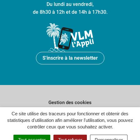
Du lundi au vendredi,
de 8h30 à 12h et de 14h à 17h30.
S'inscrire à la newsletter
Gestion des cookies
Ce site utilise des traceurs pour fonctionner et obtenir des
Plan du site
statistiques d'utilisation afin améliorer l'utilisation, vous pouvez
Politique de confidentialité
contrôler ceux que vous souhaitez activer.
Crédits
Tout accepter
Tout refuser
Personnaliser