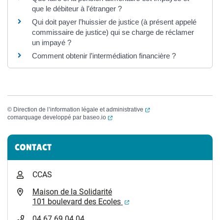
que le débiteur à l’étranger ?
Qui doit payer l’huissier de justice (à présent appelé
commissaire de justice) qui se charge de réclamer
un impayé ?
Comment obtenir l’intermédiation financière ?
(ouverture dans un nouvel
©
Direction de l’information légale et administrative
(ouverture dans un nouvel onglet)
comarquage developpé par
baseo.io
Informations complémentaires
CONTACT
CCAS
Maison de la Solidarité
(ouverture dans un nouvel
101 boulevard des Ecoles
04 67 69 04 04