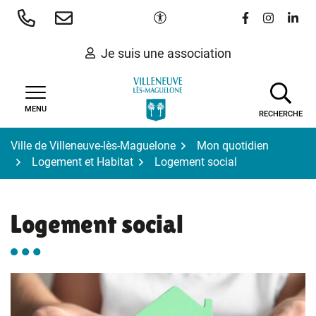
Gestion des traceurs
Aller
Paramètres d'accessibilité
Lien vers le 
Lien vers
Lien 
au
contenu
Je suis une association
MENU
RECHERCHE
Ville de Villeneuve-lès-Maguelone
Mon quotidien
Logement et Habitat
Logement social
Logement social