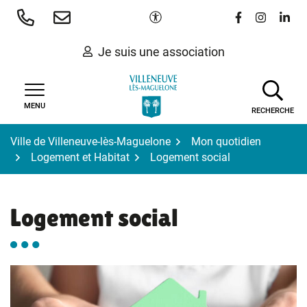
Gestion des traceurs
Aller
Paramètres d'accessibilité
Lien vers le 
Lien vers
Lien 
au
contenu
Je suis une association
MENU
RECHERCHE
Ville de Villeneuve-lès-Maguelone
Mon quotidien
Logement et Habitat
Logement social
Logement social