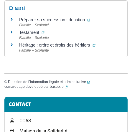
Et aussi
(ouverture dans un no
Préparer sa succession : donation
Famille – Scolarité
(ouverture dans un nouvel onglet)
Testament
Famille – Scolarité
(ouverture dans un
Héritage : ordre et droits des héritiers
Famille – Scolarité
(ouverture dans un nouvel
©
Direction de l’information légale et administrative
(ouverture dans un nouvel onglet)
comarquage developpé par
baseo.io
Informations complémentaires
CONTACT
CCAS
Maison de la Solidarité