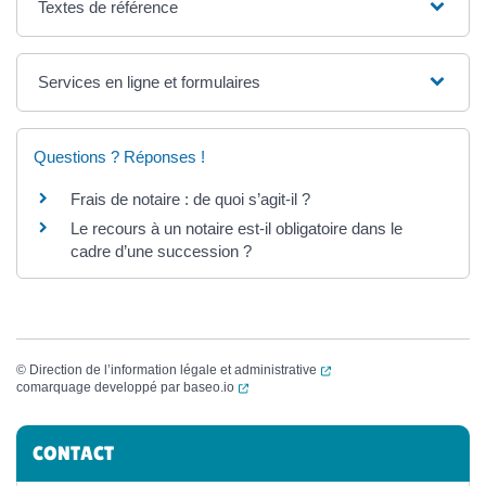
Textes de référence
Services en ligne et formulaires
Questions ? Réponses !
Frais de notaire : de quoi s’agit-il ?
Le recours à un notaire est-il obligatoire dans le
cadre d’une succession ?
(ouverture dans un nouvel
©
Direction de l’information légale et administrative
(ouverture dans un nouvel onglet)
comarquage developpé par
baseo.io
Informations complémentaires
CONTACT