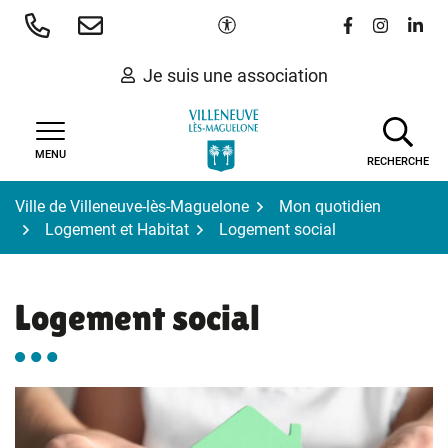
Gestion des traceurs
Aller
Paramètres d'accessibilité
Lien vers le 
Lien vers
Lien 
au
contenu
Je suis une association
MENU
RECHERCHE
Ville de Villeneuve-lès-Maguelone
Mon quotidien
Logement et Habitat
Logement social
Logement social