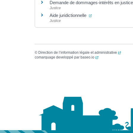
Demande de dommages-intérêts en justic
Justice
(ouverture dans un no
Aide juridictionnelle
Justice
(ouvert
©
Direction de l’information légale et administrative
(ouverture dans un no
comarquage developpé par
baseo.io