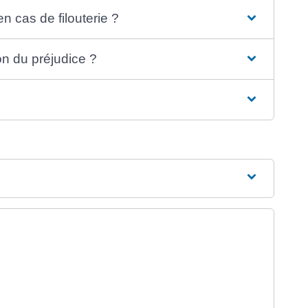
n cas de filouterie ?
on du préjudice ?
el onglet)
glet)