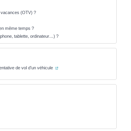
té vacances (OTV) ?
és en même temps ?
éphone, tablette, ordinateur…) ?
(ouverture dans un nouvel onglet)
entative de vol d’un véhicule
re dans un nouvel onglet)
rture dans un nouvel onglet)