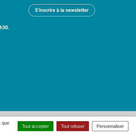
S'inscrire à la newsletter
7h30.
 : partiellement conforme
x que
Tout accepter
Tout refuser
Personnaliser
ouvel onglet)