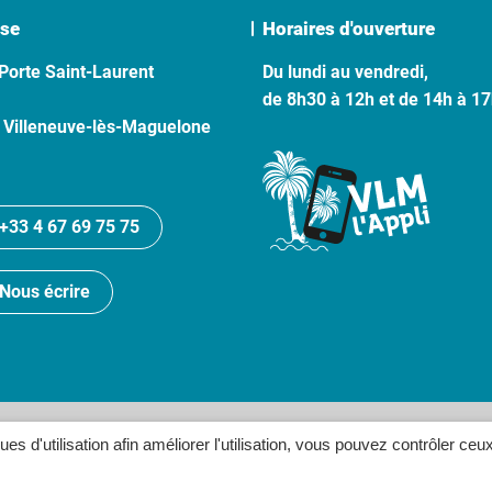
se
Horaires d'ouverture
Porte Saint-Laurent
Du lundi au vendredi,
de 8h30 à 12h et de 14h à 1
 Villeneuve-lès-Maguelone
+33 4 67 69 75 75
Nous écrire
lan du site
Politique de confidentialité
Crédits
Accessibilité
ques d'utilisation afin améliorer l'utilisation, vous pouvez contrôler ceu
Inovagora (ouverture dans un n
Site réalisé par