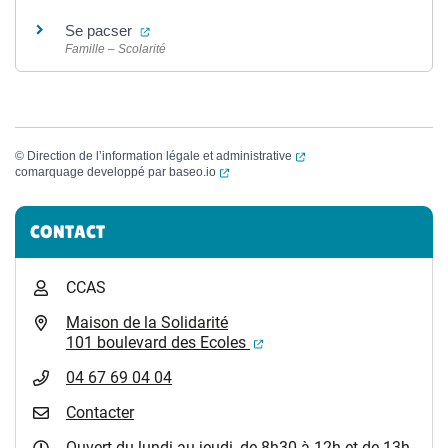
(ouverture dans un nouvel onglet)
Se pacser
Famille – Scolarité
(ouverture dans un nouvel
©
Direction de l’information légale et administrative
(ouverture dans un nouvel onglet)
comarquage developpé par
baseo.io
Informations complémentaires
CONTACT
CCAS
Maison de la Solidarité
(ouverture dans un nouvel
101 boulevard des Ecoles
04 67 69 04 04
Contacter
Ouvert du lundi au jeudi, de 8h30 à 12h et de 13h