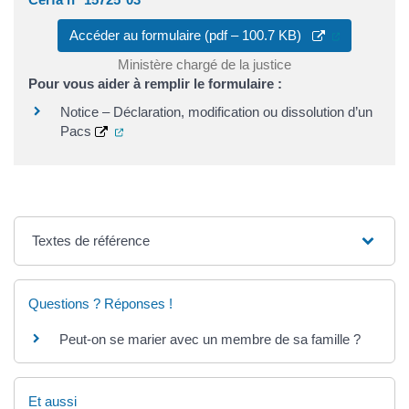
(ouverture 
Accéder au formulaire (pdf – 100.7 KB)
Ministère chargé de la justice
Pour vous aider à remplir le formulaire :
Notice – Déclaration, modification ou dissolution d’un
(ouverture dans un nouvel onglet)
Pacs
Textes de référence
Questions ? Réponses !
Peut-on se marier avec un membre de sa famille ?
Et aussi