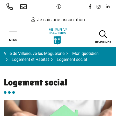
Gestion des traceurs
Aller
Paramètres d'accessibilité
Lien vers le 
Lien vers
Lien 
au
contenu
Je suis une association
MENU
RECHERCHE
Ville de Villeneuve-lès-Maguelone
Mon quotidien
Logement et Habitat
Logement social
Logement social