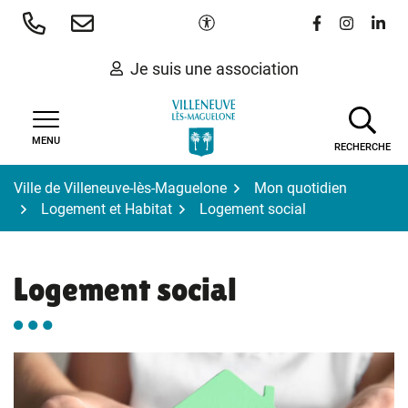
Gestion des traceurs
Aller
Paramètres d'accessibilité
Lien vers le 
Lien vers
Lien 
au
contenu
Je suis une association
MENU
RECHERCHE
Ville de Villeneuve-lès-Maguelone
Mon quotidien
Logement et Habitat
Logement social
Logement social