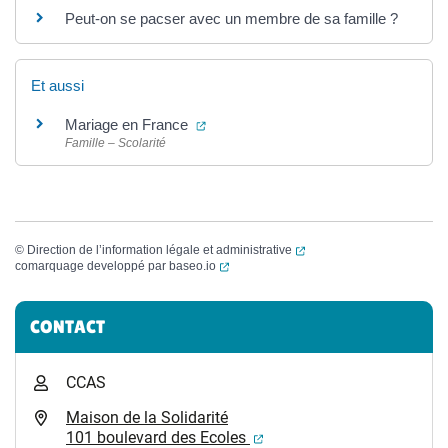
Peut-on se pacser avec un membre de sa famille ?
Et aussi
(ouverture dans un nouvel onglet)
Mariage en France
Famille – Scolarité
(ouverture dans un nouvel
©
Direction de l’information légale et administrative
(ouverture dans un nouvel onglet)
comarquage developpé par
baseo.io
Informations complémentaires
CONTACT
CCAS
Maison de la Solidarité
(ouverture dans un nouvel
101 boulevard des Ecoles