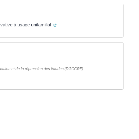
(ouverture dans un nouvel onglet)
ivative à usage unifamilial
ure dans un nouvel onglet)
mation et de la répression des fraudes (DGCCRF)
(ouverture dans un nouvel onglet)
ure dans un nouvel onglet)
uvel onglet)