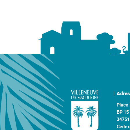
Adres
Place 
BP 15
34751
Cedex