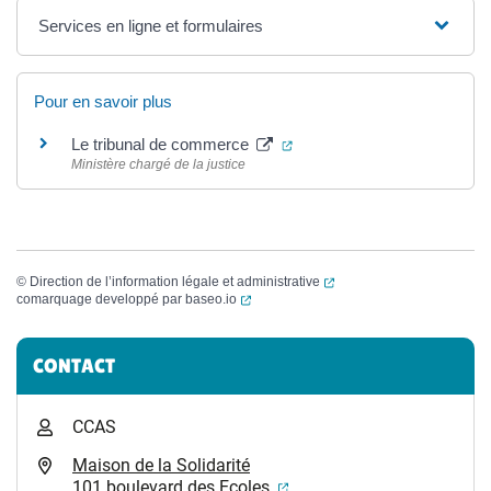
Services en ligne et formulaires
Pour en savoir plus
(ouverture dans un nouvel o
Le tribunal de commerce
Ministère chargé de la justice
(ouverture dans un nouvel
©
Direction de l’information légale et administrative
(ouverture dans un nouvel onglet)
comarquage developpé par
baseo.io
Informations complémentaires
CONTACT
CCAS
Maison de la Solidarité
(ouverture dans un nouvel
101 boulevard des Ecoles