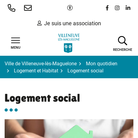
Gestion des traceurs
Aller
Paramètres d'accessibilité
Lien vers le 
Lien vers
Lien 
au
contenu
Je suis une association
MENU
RECHERCHE
Ville de Villeneuve-lès-Maguelone
Mon quotidien
Logement et Habitat
Logement social
Logement social