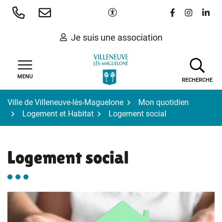
Gestion des traceurs
Aller
Paramètres d'accessibilité
Lien vers le 
Lien vers
Lien 
au
contenu
Je suis une association
MENU
RECHERCHE
Ville de Villeneuve-lès-Maguelone
Mon quotidien
Logement et Habitat
Logement social
Logement social