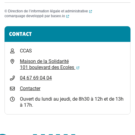
(ouverture dans un nouvel
©
Direction de l’information légale et administrative
(ouverture dans un nouvel onglet)
comarquage developpé par
baseo.io
Informations complémentaires
CONTACT
CCAS
Maison de la Solidarité
(ouverture dans un nouvel
101 boulevard des Ecoles
04 67 69 04 04
Contacter
Ouvert du lundi au jeudi, de 8h30 à 12h et de 13h
à 17h.