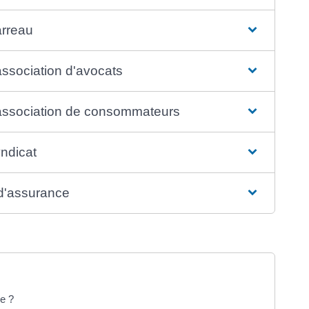
arreau
association d'avocats
 association de consommateurs
yndicat
 d'assurance
ue ?