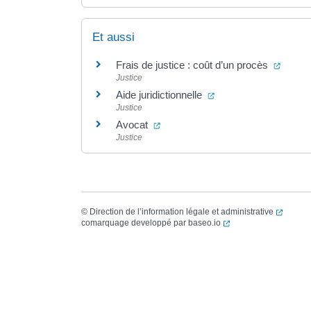
Et aussi
(ouver
Frais de justice : coût d’un procès
Justice
(ouverture dans un no
Aide juridictionnelle
Justice
(ouverture dans un nouvel onglet)
Avocat
Justice
(ouvert
©
Direction de l’information légale et administrative
(ouverture dans un no
comarquage developpé par
baseo.io