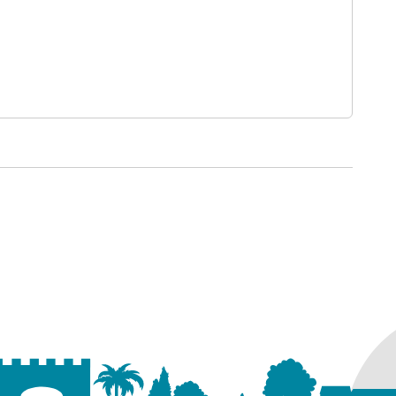
ouverture dans un nouvel onglet)
ans un nouvel onglet)
ure dans un nouvel onglet)
uvel onglet)