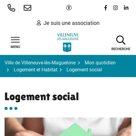
Gestion des traceurs
Aller
Paramètres d'accessibilité
Lien vers le 
Lien vers
Lien 
au
contenu
Je suis une association
MENU
RECHERCHE
Ville de Villeneuve-lès-Maguelone
Mon quotidien
Logement et Habitat
Logement social
Logement social