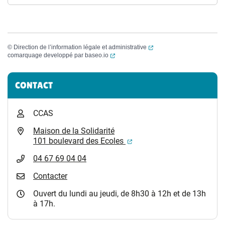
(ouverture dans un nouvel
©
Direction de l’information légale et administrative
(ouverture dans un nouvel onglet)
comarquage developpé par
baseo.io
Informations complémentaires
CONTACT
CCAS
Maison de la Solidarité
(ouverture dans un nouvel
101 boulevard des Ecoles
04 67 69 04 04
Contacter
Ouvert du lundi au jeudi, de 8h30 à 12h et de 13h
à 17h.