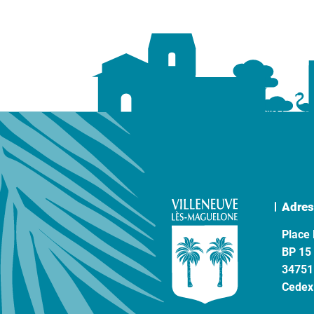
Adres
Place 
BP 15
34751
Cedex