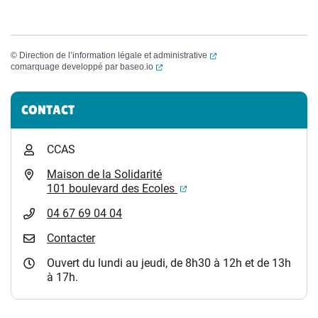
(ouverture dans un nouvel
©
Direction de l’information légale et administrative
(ouverture dans un nouvel onglet)
comarquage developpé par
baseo.io
Informations complémentaires
CONTACT
CCAS
Maison de la Solidarité
(ouverture dans un nouvel
101 boulevard des Ecoles
04 67 69 04 04
Contacter
Ouvert du lundi au jeudi, de 8h30 à 12h et de 13h
à 17h.