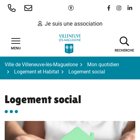
Gestion des traceurs
Aller
Paramètres d'accessibilité
Lien vers le 
Lien vers
Lien 
au
contenu
Je suis une association
MENU
RECHERCHE
Ville de Villeneuve-lès-Maguelone
Mon quotidien
Logement et Habitat
Logement social
Logement social