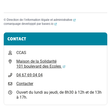
(ouverture dans un nouvel
©
Direction de l’information légale et administrative
(ouverture dans un nouvel onglet)
comarquage developpé par
baseo.io
Informations complémentaires
CONTACT
CCAS
Maison de la Solidarité
(ouverture dans un nouvel
101 boulevard des Ecoles
04 67 69 04 04
Contacter
Ouvert du lundi au jeudi, de 8h30 à 12h et de 13h
à 17h.