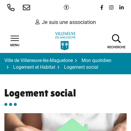
Gestion des traceurs
Aller
Paramètres d'accessibilité
Lien vers le 
Lien vers
Lien 
au
contenu
Je suis une association
MENU
RECHERCHE
Ville de Villeneuve-lès-Maguelone
Mon quotidien
Logement et Habitat
Logement social
Logement social