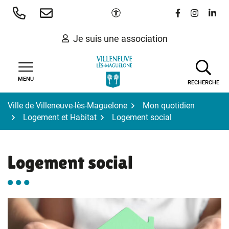
Gestion des traceurs
Aller
Paramètres d'accessibilité
Lien vers le 
Lien vers
Lien 
au
contenu
Je suis une association
MENU
RECHERCHE
Ville de Villeneuve-lès-Maguelone
Mon quotidien
Logement et Habitat
Logement social
Logement social