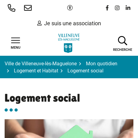
Gestion des traceurs
Aller
Paramètres d'accessibilité
Lien vers le 
Lien vers
Lien 
au
contenu
Je suis une association
MENU
RECHERCHE
Ville de Villeneuve-lès-Maguelone
Mon quotidien
Logement et Habitat
Logement social
Logement social