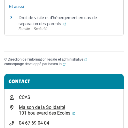
Et aussi
Droit de visite et d’hébergement en cas de
(ouverture dans un nouvel onglet
séparation des parents
Famille – Scolarité
(ouverture dans un nouvel
©
Direction de l’information légale et administrative
(ouverture dans un nouvel onglet)
comarquage developpé par
baseo.io
Informations complémentaires
CONTACT
CCAS
Maison de la Solidarité
(ouverture dans un nouvel
101 boulevard des Ecoles
04 67 69 04 04