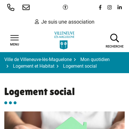
Gestion des traceurs
Aller
Paramètres d'accessibilité
Lien vers le 
Lien vers
Lien 
au
contenu
Je suis une association
MENU
RECHERCHE
Ville de Villeneuve-lès-Maguelone
Mon quotidien
Logement et Habitat
Logement social
Logement social