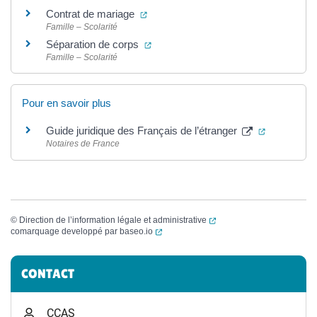
(ouverture dans un nouvel onglet)
Contrat de mariage
Famille – Scolarité
(ouverture dans un nouvel onglet)
Séparation de corps
Famille – Scolarité
Pour en savoir plus
(ouverture 
Guide juridique des Français de l’étranger
Notaires de France
(ouverture dans un nouvel
©
Direction de l’information légale et administrative
(ouverture dans un nouvel onglet)
comarquage developpé par
baseo.io
Informations complémentaires
CONTACT
CCAS