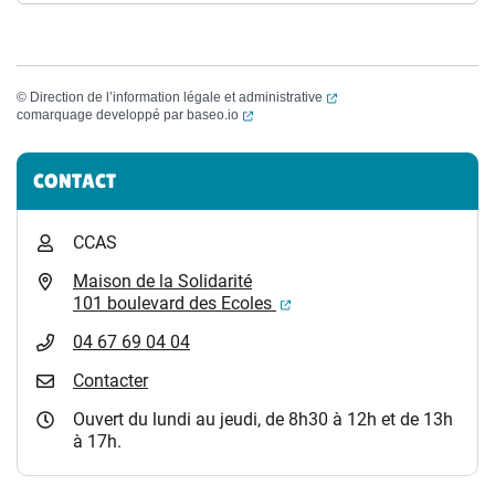
(ouverture dans un nouvel
©
Direction de l’information légale et administrative
(ouverture dans un nouvel onglet)
comarquage developpé par
baseo.io
Informations complémentaires
CONTACT
CCAS
Maison de la Solidarité
(ouverture dans un nouvel
101 boulevard des Ecoles
04 67 69 04 04
Contacter
Ouvert du lundi au jeudi, de 8h30 à 12h et de 13h
à 17h.