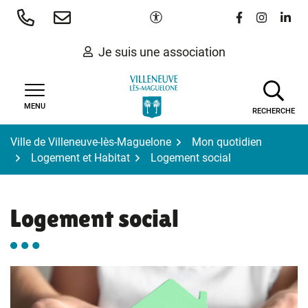
Gestion des traceurs
Aller
Paramètres d'accessibilité
Lien vers le 
Lien vers
Lien 
au
contenu
Je suis une association
MENU
RECHERCHE
Ville de Villeneuve-lès-Maguelone
Mon quotidien
Logement et Habitat
Logement social
Logement social