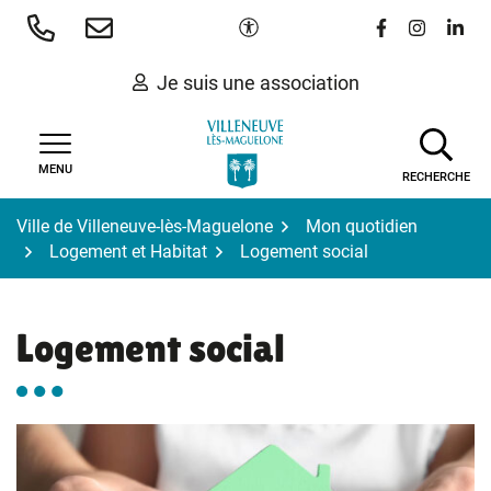
Gestion des traceurs
Aller
Paramètres d'accessibilité
Lien vers le 
Lien vers
Lien 
au
contenu
Je suis une association
MENU
RECHERCHE
Ville de Villeneuve-lès-Maguelone
Mon quotidien
Logement et Habitat
Logement social
Logement social