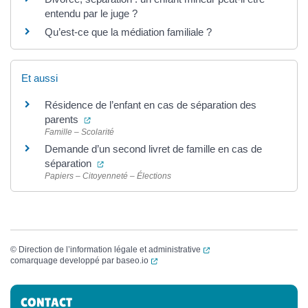
entendu par le juge ?
Qu’est-ce que la médiation familiale ?
Et aussi
Résidence de l’enfant en cas de séparation des
(ouverture dans un nouvel onglet)
parents
Famille – Scolarité
Demande d’un second livret de famille en cas de
(ouverture dans un nouvel onglet)
séparation
Papiers – Citoyenneté – Élections
(ouverture dans un nouvel
©
Direction de l’information légale et administrative
(ouverture dans un nouvel onglet)
comarquage developpé par
baseo.io
Informations complémentaires
CONTACT