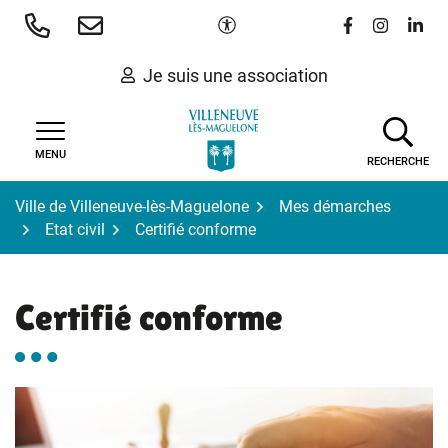
Gestion des traceurs
Aller
Paramètres d'accessibilité
Lien vers le 
Lien vers
Lien 
au
contenu
Je suis une association
MENU
RECHERCHE
Ville de Villeneuve-lès-Maguelone
Mes démarches
Etat civil
Certifié conforme
Certifié conforme