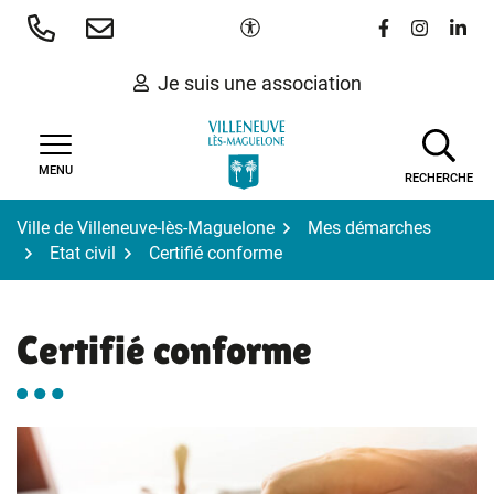
Gestion des traceurs
Aller
Paramètres d'accessibilité
Lien vers le 
Lien vers
Lien 
au
contenu
Je suis une association
MENU
RECHERCHE
Ville de Villeneuve-lès-Maguelone
Mes démarches
Etat civil
Certifié conforme
Certifié conforme