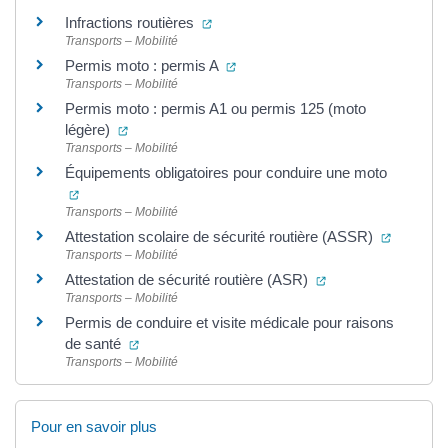
(ouverture dans un nouvel onglet)
Infractions routières
Transports – Mobilité
(ouverture dans un nouvel onglet
Permis moto : permis A
Transports – Mobilité
Permis moto : permis A1 ou permis 125 (moto
(ouverture dans un nouvel onglet)
légère)
Transports – Mobilité
Équipements obligatoires pour conduire une moto
(ouverture dans un nouvel onglet)
Transports – Mobilité
(ouvertu
Attestation scolaire de sécurité routière (ASSR)
Transports – Mobilité
(ouverture dans un
Attestation de sécurité routière (ASR)
Transports – Mobilité
Permis de conduire et visite médicale pour raisons
(ouverture dans un nouvel onglet)
de santé
Transports – Mobilité
Pour en savoir plus