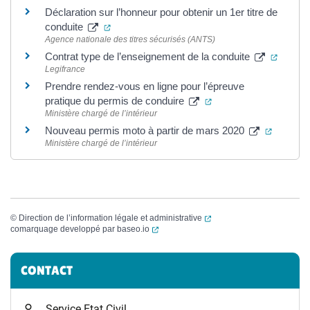
Déclaration sur l’honneur pour obtenir un 1er titre de
(ouverture dans un nouvel onglet)
conduite
Agence nationale des titres sécurisés (ANTS)
(ouvert
Contrat type de l’enseignement de la conduite
Legifrance
Prendre rendez-vous en ligne pour l’épreuve
(ouverture dans un no
pratique du permis de conduire
Ministère chargé de l’intérieur
(ouvertu
Nouveau permis moto à partir de mars 2020
Ministère chargé de l’intérieur
(ouverture dans un nouvel
©
Direction de l’information légale et administrative
(ouverture dans un nouvel onglet)
comarquage developpé par
baseo.io
Informations complémentaires
CONTACT
Service Etat Civil