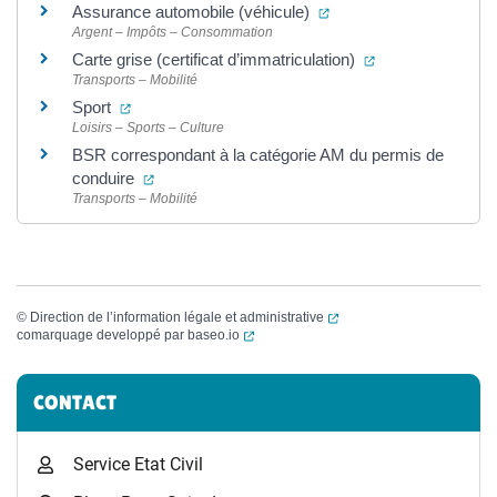
(ouverture dans un nouv
Assurance automobile (véhicule)
Argent – Impôts – Consommation
(ouverture dans 
Carte grise (certificat d’immatriculation)
Transports – Mobilité
(ouverture dans un nouvel onglet)
Sport
Loisirs – Sports – Culture
BSR correspondant à la catégorie AM du permis de
(ouverture dans un nouvel onglet)
conduire
Transports – Mobilité
(ouverture dans un nouvel
©
Direction de l’information légale et administrative
(ouverture dans un nouvel onglet)
comarquage developpé par
baseo.io
Informations complémentaires
CONTACT
Service Etat Civil