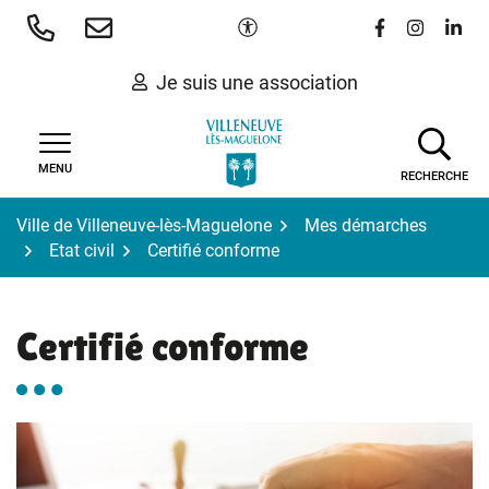
Gestion des traceurs
Aller
Paramètres d'accessibilité
Lien vers le 
Lien vers
Lien 
au
contenu
Je suis une association
MENU
RECHERCHE
Ville de Villeneuve-lès-Maguelone
Mes démarches
Etat civil
Certifié conforme
Certifié conforme