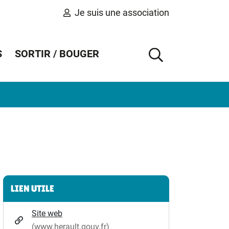
Je suis une association
S
SORTIR / BOUGER
AFFICHER 
Informations complémentaires
LIEN UTILE
Site web
(www.herault.gouv.fr)