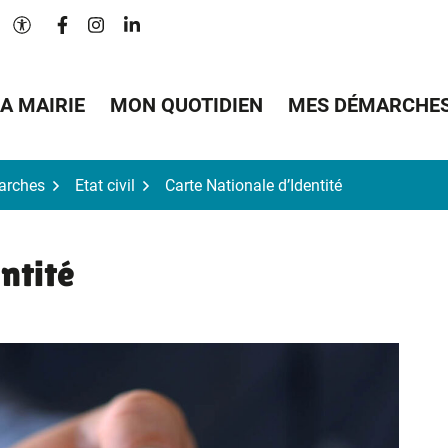
Lien vers le compte Facebook
Lien vers le compte Instagram
Lien vers le compte Linkedin
Paramètres d'accessibilité
A MAIRIE
MON QUOTIDIEN
MES DÉMARCHE
arches
Etat civil
Carte Nationale d’Identité
ntité