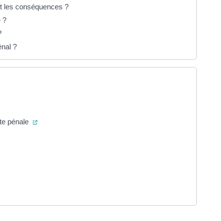
ont les conséquences ?
e ?
?
énal ?
el onglet)
(ouverture dans un nouvel onglet)
ête pénale
ouverture dans un nouvel onglet)
onglet)
nglet)