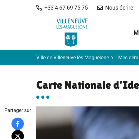
Gestion des traceurs
Aller
+33 4 67 69 75 75
Nous écrire
au
contenu
M
Ville de Villeneuve-lès-Maguelone
Mes dém
Carte Nationale d’Ide
Partager sur