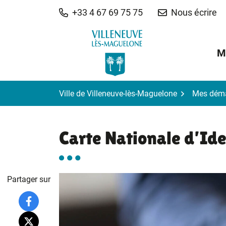
Gestion des traceurs
Aller
+33 4 67 69 75 75
Nous écrire
au
contenu
M
Ville de Villeneuve-lès-Maguelone
Mes dém
Carte Nationale d’Ide
Partager sur