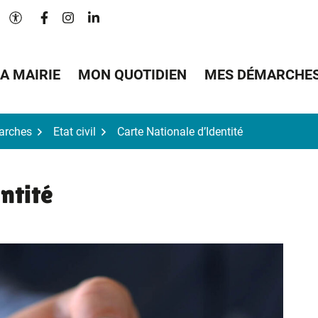
Lien vers le compte Facebook
Lien vers le compte Instagram
Lien vers le compte Linkedin
Paramètres d'accessibilité
A MAIRIE
MON QUOTIDIEN
MES DÉMARCHE
arches
Etat civil
Carte Nationale d’Identité
ntité