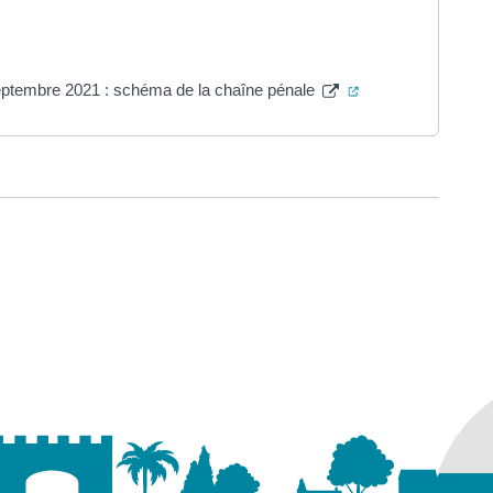
s un nouvel onglet)
(ouverture dans un
 septembre 2021 : schéma de la chaîne pénale
ure dans un nouvel onglet)
uvel onglet)