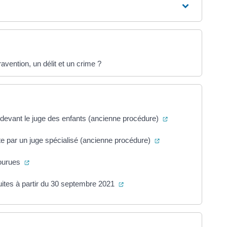
avention, un délit et un crime ?
(ouverture dans u
 devant le juge des enfants (ancienne procédure)
(ouverture dans un n
te par un juge spécialisé (ancienne procédure)
(ouverture dans un nouvel onglet)
courues
(ouverture dans un nouvel ongle
uites à partir du 30 septembre 2021