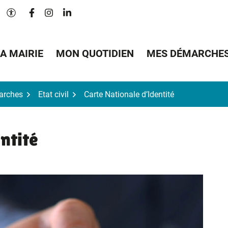
Lien vers le compte Facebook
Lien vers le compte Instagram
Lien vers le compte Linkedin
Paramètres d'accessibilité
A MAIRIE
MON QUOTIDIEN
MES DÉMARCHE
arches
Etat civil
Carte Nationale d’Identité
ntité