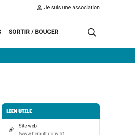
Je suis une association
S
SORTIR / BOUGER
AFFICHER 
Informations complémentaires
LIEN UTILE
Site web
(www.herault.gouv.fr)