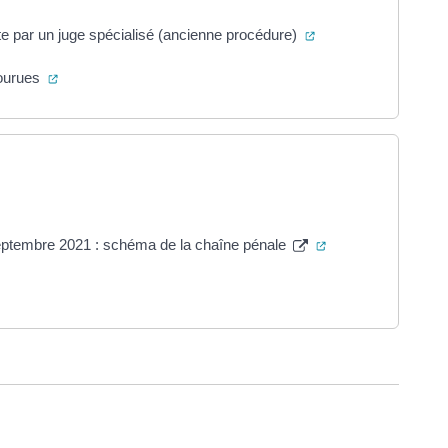
(ouverture dans un n
te par un juge spécialisé (ancienne procédure)
(ouverture dans un nouvel onglet)
courues
s un nouvel onglet)
(ouverture dans un
 septembre 2021 : schéma de la chaîne pénale
nouvel onglet)
ure dans un nouvel onglet)
uvel onglet)