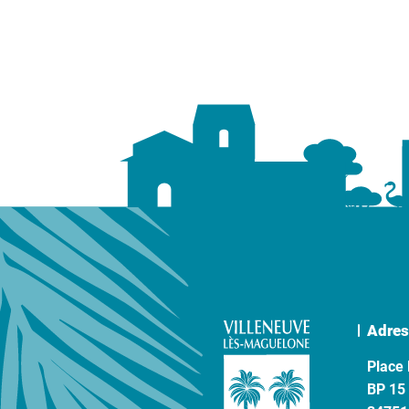
Adres
Place 
BP 15