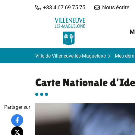
Gestion des traceurs
Aller
+33 4 67 69 75 75
Nous écrire
au
contenu
M
Ville de Villeneuve-lès-Maguelone
Mes dém
Carte Nationale d’Ide
Partager sur