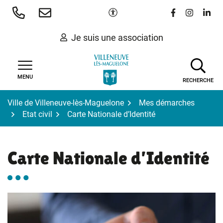
Gestion des traceurs
Aller
Paramètres d'accessibilité
Lien vers le 
Lien vers
Lien 
au
contenu
Je suis une association
MENU
RECHERCHE
Ville de Villeneuve-lès-Maguelone
Mes démarches
Etat civil
Carte Nationale d’Identité
Carte Nationale d’Identité