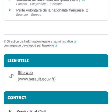
Papiers – Citoyenneté – Élections
(ouverture dan
Perte volontaire de la nationalité française
Étranger – Europe
(ouverture dans un nouvel
©
Direction de l’information légale et administrative
(ouverture dans un nouvel onglet)
comarquage developpé par
baseo.io
Informations complémentaires
LIEN UTILE
Site web
(www.herault.gouv.fr)
CONTACT
Service Etat Civil