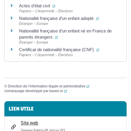
(ouverture dans un nouvel onglet)
Actes d’état civil
Papiers – Citoyenneté – Élections
(ouverture dans 
Nationalité française d’un enfant adopté
Étranger – Europe
Nationalité française d’un enfant né en France de
(ouverture dans un nouvel onglet)
parents étrangers
Étranger – Europe
(ouverture dans 
Certificat de nationalité française (CNF)
Papiers – Citoyenneté – Élections
(ouverture dans un nouvel
©
Direction de l’information légale et administrative
(ouverture dans un nouvel onglet)
comarquage developpé par
baseo.io
Informations complémentaires
LIEN UTILE
Site web
(www.herault.gouv.fr)