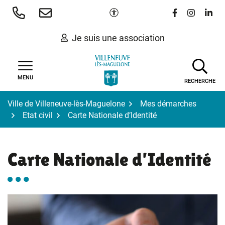
Gestion des traceurs
Aller
Paramètres d'accessibilité
Lien vers le 
Lien vers
Lien 
au
contenu
Je suis une association
MENU
RECHERCHE
Ville de Villeneuve-lès-Maguelone
Mes démarches
Etat civil
Carte Nationale d’Identité
Carte Nationale d’Identité