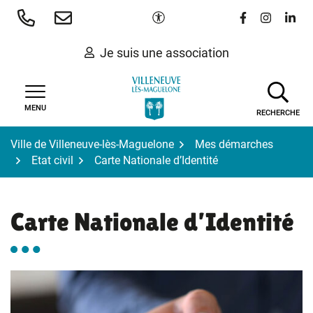
Gestion des traceurs
Aller
Paramètres d'accessibilité
Lien vers le 
Lien vers
Lien 
au
contenu
Je suis une association
MENU
RECHERCHE
Ville de Villeneuve-lès-Maguelone
Mes démarches
Etat civil
Carte Nationale d’Identité
Carte Nationale d’Identité