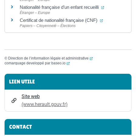
(ouverture dans 
Nationalité française d’un enfant recueilli
Étranger – Europe
(ouverture dans 
Certificat de nationalité française (CNF)
Papiers – Citoyenneté – Élections
(ouverture dans un nouvel
©
Direction de l’information légale et administrative
(ouverture dans un nouvel onglet)
comarquage developpé par
baseo.io
Informations complémentaires
LIEN UTILE
Site web
(www.herault.gouv.fr)
CONTACT