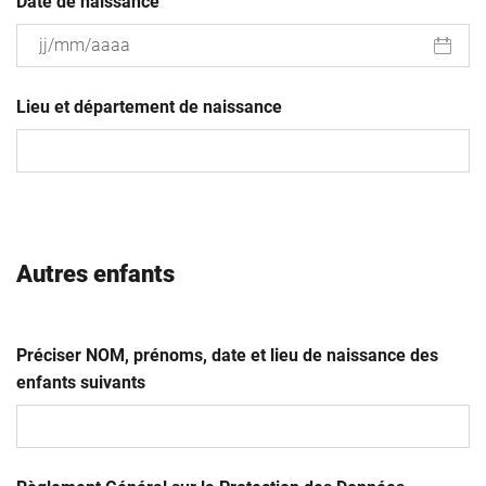
Date de naissance
JJ
slash
Lieu et département de naissance
MM
slash
AAAA
Autres enfants
Préciser NOM, prénoms, date et lieu de naissance des
enfants suivants