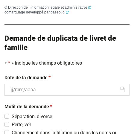
(ouverture dans un nouvel
©
Direction de l’information légale et administrative
(ouverture dans un nouvel onglet)
comarquage developpé par
baseo.io
Demande de duplicata de livret de
famille
«
*
» indique les champs obligatoires
(obligatoire)
Date de la demande
*
JJ
(obligatoire)
slash
Motif de la demande
*
MM
Séparation, divorce
slash
Perte, vol
AAAA
Changement dans la filiation ou dans les noms ou