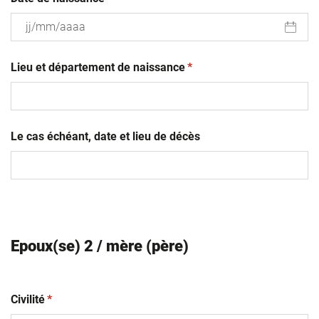
JJ
(obligatoire)
slash
Lieu et département de naissance
*
MM
slash
AAAA
Le cas échéant, date et lieu de décès
Epoux(se) 2 / mère (père)
(obligatoire)
Civilité
*