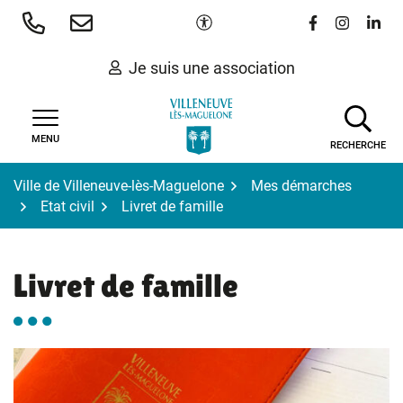
Gestion des traceurs
Aller
Paramètres d'accessibilité
Lien vers le 
Lien vers
Lien 
au
contenu
Je suis une association
MENU
RECHERCHE
Ville de Villeneuve-lès-Maguelone
Mes démarches
Etat civil
Livret de famille
Livret de famille