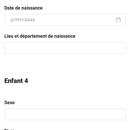
Date de naissance
JJ
slash
Lieu et département de naissance
MM
slash
AAAA
Enfant 4
Sexe