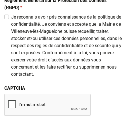
Règlement Général sur la Protection des Données
(obligatoire)
(RGPD)
*
Je reconnais avoir pris connaissance de la
politique de
confidentialité
. Je conviens et accepte que la Mairie de
Villeneuve-lès-Maguelone puisse recueillir, traiter,
stocker et/ou utiliser ces données personnelles, dans le
respect des règles de confidentialité et de sécurité qui y
sont exposées. Conformément à la loi, vous pouvez
exercer votre droit d’accès aux données vous
concernant et les faire rectifier ou supprimer en
nous
contactant
.
CAPTCHA