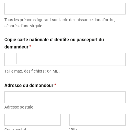
Tous les prénoms figurant sur l’acte de naissance dans l’ordre,
séparés d’une virgule
Copie carte nationale d'identité ou passeport du
(obligatoire)
demandeur
*
Taille max. des fichiers : 64 MB.
(obligatoire)
Adresse du demandeur
*
Adresse postale
Code postal
Ville