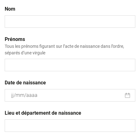
Nom
Prénoms
Tous les prénoms figurant sur l’acte de naissance dans l’ordre,
séparés d’une virgule
Date de naissance
JJ
slash
Lieu et département de naissance
MM
slash
AAAA