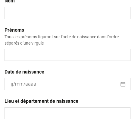
Nom
Prénoms
Tous les prénoms figurant sur l’acte de naissance dans l’ordre,
séparés d’une virgule
Date de naissance
JJ
slash
Lieu et département de naissance
MM
slash
AAAA