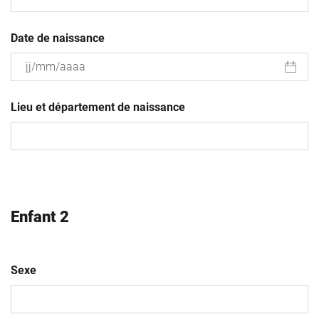
Date de naissance
JJ
slash
Lieu et département de naissance
MM
slash
AAAA
Enfant 2
Sexe