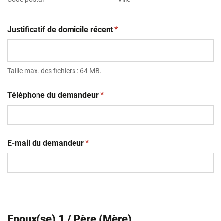
(obligatoire)
Justificatif de domicile récent
*
Taille max. des fichiers : 64 MB.
(obligatoire)
Téléphone du demandeur
*
(obligatoire)
E-mail du demandeur
*
Epoux(se) 1 / Père (Mère)