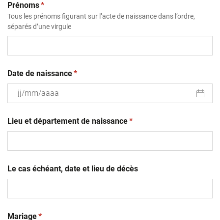
(obligatoire)
Prénoms
*
Tous les prénoms figurant sur l’acte de naissance dans l’ordre,
séparés d’une virgule
(obligatoire)
Date de naissance
*
JJ
(obligatoire)
slash
Lieu et département de naissance
*
MM
slash
AAAA
Le cas échéant, date et lieu de décès
(obligatoire)
Mariage
*