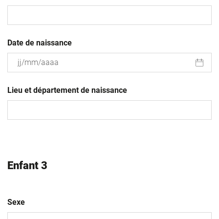
Date de naissance
JJ
slash
Lieu et département de naissance
MM
slash
AAAA
Enfant 3
Sexe