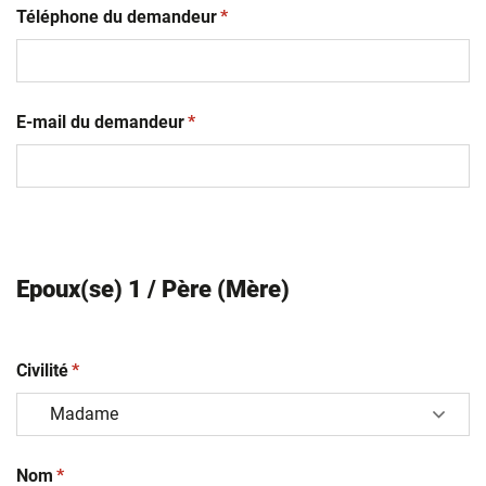
(obligatoire)
Téléphone du demandeur
*
(obligatoire)
E-mail du demandeur
*
Epoux(se) 1 / Père (Mère)
(obligatoire)
Civilité
*
(obligatoire)
Nom
*