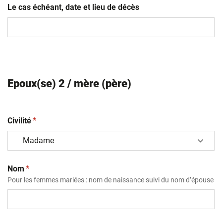
Le cas échéant, date et lieu de décès
Epoux(se) 2 / mère (père)
(obligatoire)
Civilité
*
(obligatoire)
Nom
*
Pour les femmes mariées : nom de naissance suivi du nom d’épouse