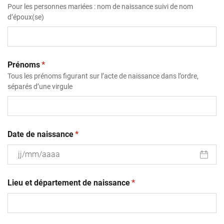
Pour les personnes mariées : nom de naissance suivi de nom
d’époux(se)
(obligatoire)
Prénoms
*
Tous les prénoms figurant sur l’acte de naissance dans l’ordre,
séparés d’une virgule
(obligatoire)
Date de naissance
*
JJ
(obligatoire)
slash
Lieu et département de naissance
*
MM
slash
AAAA