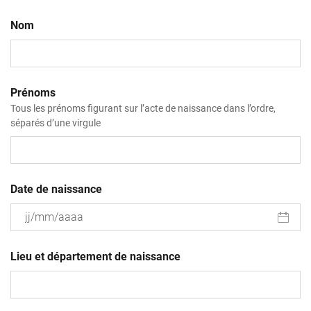
Nom
Prénoms
Tous les prénoms figurant sur l’acte de naissance dans l’ordre,
séparés d’une virgule
Date de naissance
JJ
slash
Lieu et département de naissance
MM
slash
AAAA