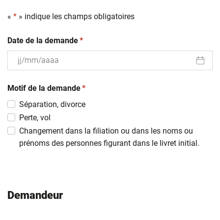
«
*
» indique les champs obligatoires
(obligatoire)
Date de la demande
*
JJ
(obligatoire)
slash
Motif de la demande
*
MM
Séparation, divorce
slash
Perte, vol
AAAA
Changement dans la filiation ou dans les noms ou
prénoms des personnes figurant dans le livret initial.
Demandeur