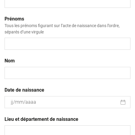
Prénoms
Tous les prénoms figurant sur l’acte de naissance dans l’ordre,
séparés d’une virgule
Nom
Date de naissance
JJ
slash
Lieu et département de naissance
MM
slash