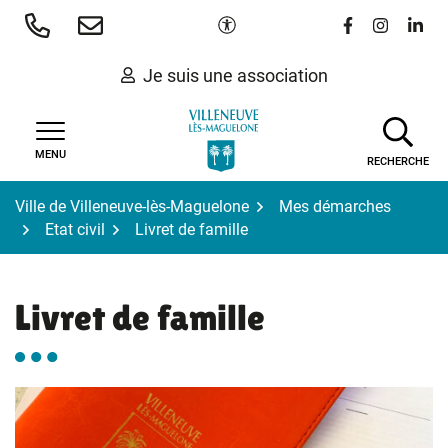
Gestion des traceurs
Aller
Paramètres d'accessibilité
Lien vers le 
Lien vers
Lien 
au
contenu
Je suis une association
MENU
RECHERCHE
Ville de Villeneuve-lès-Maguelone
Mes démarches
Etat civil
Livret de famille
Livret de famille