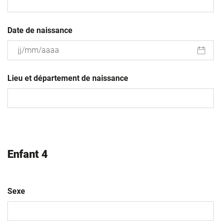
Date de naissance
JJ
slash
Lieu et département de naissance
MM
slash
AAAA
Enfant 4
Sexe