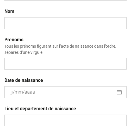
Nom
Prénoms
Tous les prénoms figurant sur l’acte de naissance dans l’ordre,
séparés d’une virgule
Date de naissance
JJ
slash
Lieu et département de naissance
MM
slash
AAAA