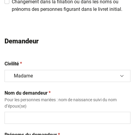
Changement dans la filiation ou dans les noms ou
prénoms des personnes figurant dans le livret initial.
Demandeur
(obligatoire)
Civilité
*
(obligatoire)
Nom du demandeur
*
Pour les personnes mariées : nom de naissance suivi du nom
d’époux(se)
(obligatoire)
Prénoms du demandeur
*