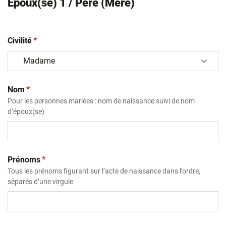
Epoux(se) 1 / Père (Mère)
(obligatoire)
Civilité
*
(obligatoire)
Nom
*
Pour les personnes mariées : nom de naissance suivi de nom
d’époux(se)
(obligatoire)
Prénoms
*
Tous les prénoms figurant sur l’acte de naissance dans l’ordre,
séparés d’une virgule