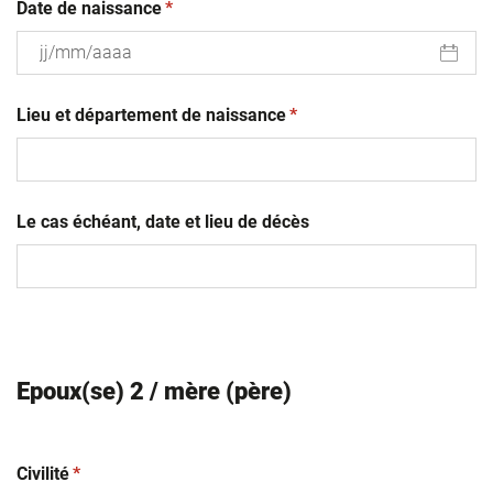
(obligatoire)
Date de naissance
*
JJ
(obligatoire)
slash
Lieu et département de naissance
*
MM
slash
AAAA
Le cas échéant, date et lieu de décès
Epoux(se) 2 / mère (père)
(obligatoire)
Civilité
*