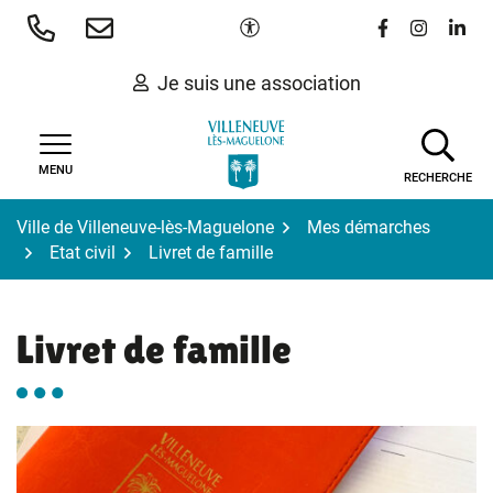
Gestion des traceurs
Aller
Paramètres d'accessibilité
Lien vers le 
Lien vers
Lien 
au
contenu
Je suis une association
MENU
RECHERCHE
Ville de Villeneuve-lès-Maguelone
Mes démarches
Etat civil
Livret de famille
Livret de famille