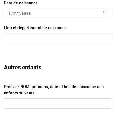
Date de naissance
JJ
slash
Lieu et département de naissance
MM
slash
AAAA
Autres enfants
Préciser NOM, prénoms, date et lieu de naissance des
enfants suivants