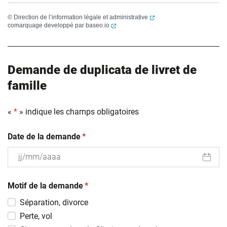
(ouverture dans un nouvel
©
Direction de l’information légale et administrative
(ouverture dans un nouvel onglet)
comarquage developpé par
baseo.io
Demande de duplicata de livret de
famille
«
*
» indique les champs obligatoires
(obligatoire)
Date de la demande
*
JJ
(obligatoire)
slash
Motif de la demande
*
MM
Séparation, divorce
slash
Perte, vol
AAAA