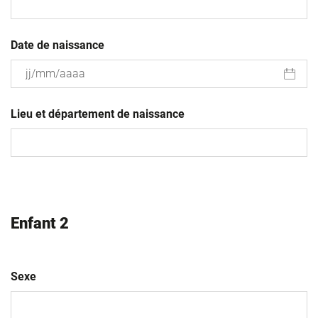
Date de naissance
JJ
slash
Lieu et département de naissance
MM
slash
AAAA
Enfant 2
Sexe