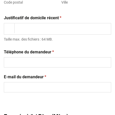
Code postal
Ville
(obligatoire)
Justificatif de domicile récent
*
Taille max. des fichiers : 64 MB.
(obligatoire)
Téléphone du demandeur
*
(obligatoire)
E-mail du demandeur
*