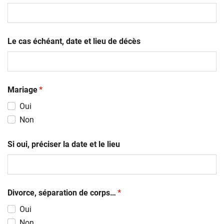
MM
slash
AAAA
Le cas échéant, date et lieu de décès
(obligatoire)
Mariage
*
Oui
Non
Si oui, préciser la date et le lieu
(obligatoire)
Divorce, séparation de corps…
*
Oui
Non