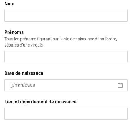
Nom
Prénoms
Tous les prénoms figurant sur l’acte de naissance dans l’ordre,
séparés d’une virgule
Date de naissance
JJ
slash
Lieu et département de naissance
MM
slash
AAAA