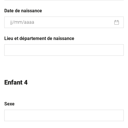
Date de naissance
JJ
slash
Lieu et département de naissance
MM
slash
AAAA
Enfant 4
Sexe