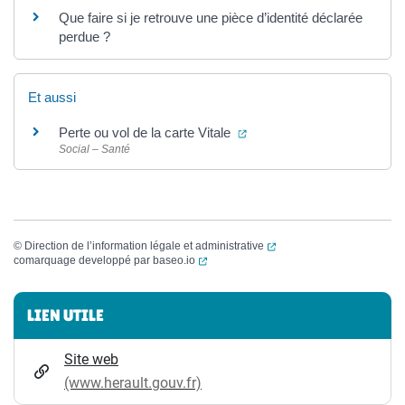
Que faire si je retrouve une pièce d’identité déclarée
perdue ?
Et aussi
(ouverture dans un nouvel 
Perte ou vol de la carte Vitale
Social – Santé
(ouverture dans un nouvel
©
Direction de l’information légale et administrative
(ouverture dans un nouvel onglet)
comarquage developpé par
baseo.io
Informations complémentaires
LIEN UTILE
Site web
(www.herault.gouv.fr)