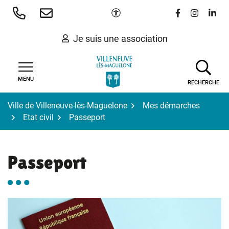
Gestion des traceurs
Aller
Paramètres d'accessibilité
Lien vers le 
Lien vers
Lien 
au
contenu
Je suis une association
MENU
RECHERCHE
Ville de Villeneuve-lès-Maguelone
Mes démarches
Etat civil
Passeport
Passeport