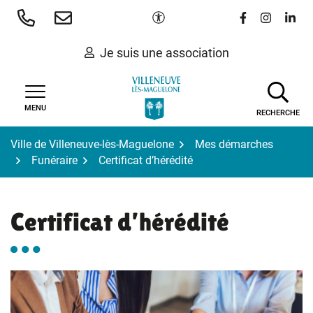
Gestion des traceurs
Aller
Paramètres d'accessibilité
Lien vers le 
Lien vers
Lien 
au
contenu
Je suis une association
MENU
RECHERCHE
Ville de Villeneuve-lès-Maguelone
Mes démarches
Funéraire
Certificat d’hérédité
Certificat d’hérédité