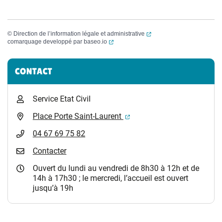
(ouverture dans un nouvel
©
Direction de l’information légale et administrative
(ouverture dans un nouvel onglet)
comarquage developpé par
baseo.io
Informations complémentaires
CONTACT
Service Etat Civil
(ouverture dans un nouvel 
Place Porte Saint-Laurent
04 67 69 75 82
Contacter
Ouvert du lundi au vendredi de 8h30 à 12h et de
14h à 17h30 ; le mercredi, l’accueil est ouvert
jusqu’à 19h