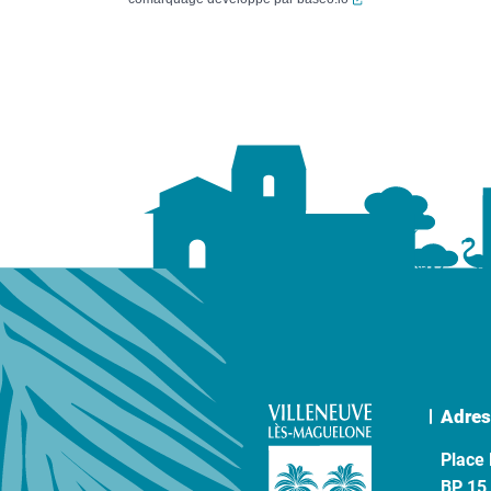
Adres
Place 
BP 15