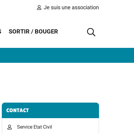
Je suis une association
S
SORTIR / BOUGER
AFFICHER 
Informations complémentaires
CONTACT
Service Etat Civil