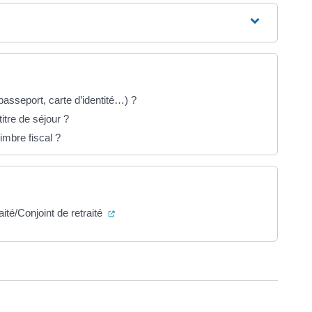
 (passeport, carte d’identité…) ?
tre de séjour ?
imbre fiscal ?
(ouverture dans un nouvel onglet)
aité/Conjoint de retraité
ure dans un nouvel onglet)
uvel onglet)