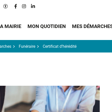
Lien vers le compte Facebook
Lien vers le compte Instagram
Lien vers le compte Linkedin
Paramètres d'accessibilité
A MAIRIE
MON QUOTIDIEN
MES DÉMARCHE
arches
Funéraire
Certificat d’hérédité