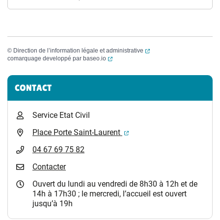
(ouverture dans un nouvel
©
Direction de l’information légale et administrative
(ouverture dans un nouvel onglet)
comarquage developpé par
baseo.io
Informations complémentaires
CONTACT
Service Etat Civil
(ouverture dans un nouvel 
Place Porte Saint-Laurent
04 67 69 75 82
Contacter
Ouvert du lundi au vendredi de 8h30 à 12h et de
14h à 17h30 ; le mercredi, l’accueil est ouvert
jusqu’à 19h