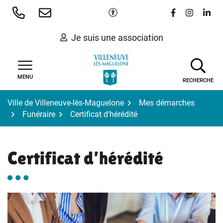
Gestion des traceurs
Aller
Paramètres d'accessibilité
Lien vers le 
Lien vers
Lien 
au
contenu
Je suis une association
MENU
RECHERCHE
Ville de Villeneuve-lès-Maguelone
Mes démarches
Funéraire
Certificat d’hérédité
Certificat d’hérédité