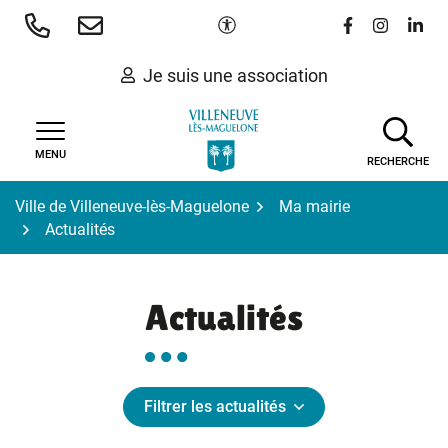
Gestion des traceurs
Aller
Paramètres d'accessibilité
Lien vers le 
Lien vers
Lien 
au
contenu
Je suis une association
MENU
RECHERCHE
Ville de Villeneuve-lès-Maguelone
Ma mairie
Actualités
Actualités
Filtrer les actualités