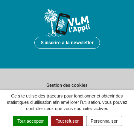
S'inscrire à la newsletter
Gestion des cookies
Ce site utilise des traceurs pour fonctionner et obtenir des
Plan du site
statistiques d'utilisation afin améliorer l'utilisation, vous pouvez
Politique de confidentialité
contrôler ceux que vous souhaitez activer.
Crédits
Tout accepter
Tout refuser
Personnaliser
Accessibilité : partiellement conforme