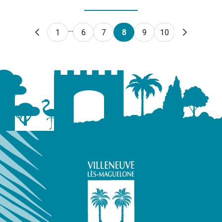
…
1
6
7
8
9
10
Page précédente
Page suiv