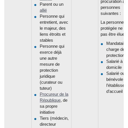
procuration au
Parent ou un
personnes
allié
suivantes :
Personne qui
entretient, avec
La personne
le majeur, des
protégée ne pe
liens étroits et
pas être élue.
stables
Mandataire
Personne qui
charge de 
exerce déjà
protection
une autre
Salarié à
mesure de
domicile
protection
Salarié ou
juridique
bénévole d
(curateur ou
l’établisse
tuteur)
d’accueil
Procureur de la
République
, de
sa propre
initiative
Tiers (médecin,
directeur