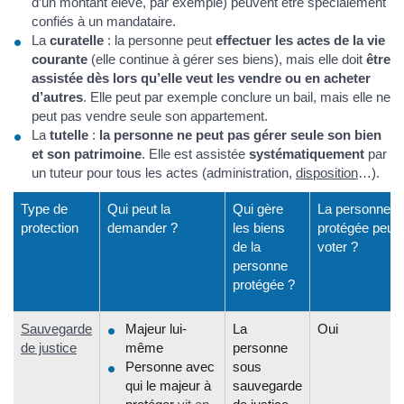
d’un montant élevé, par exemple) peuvent être spécialement
confiés à un mandataire.
La
curatelle
: la personne peut
effectuer les actes de la vie
courante
(elle continue à gérer ses biens), mais elle doit
être
assistée dès lors qu’elle veut les vendre ou en acheter
d’autres
. Elle peut par exemple conclure un bail, mais elle ne
peut pas vendre seule son appartement.
La
tutelle
:
la personne ne peut pas gérer seule son bien
et son patrimoine
. Elle est assistée
systématiquement
par
un tuteur pour tous les actes (administration,
disposition
…).
Type de
Qui peut la
Qui gère
La personne
protection
demander ?
les biens
protégée peut-
de la
voter ?
personne
protégée ?
Sauvegarde
Majeur lui-
La
Oui
de justice
même
personne
Personne avec
sous
qui le majeur à
sauvegarde