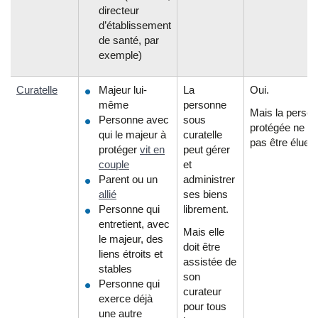
directeur
d’établissement
de santé, par
exemple)
Curatelle
Majeur lui-
La
Oui.
même
personne
Mais la perso
Personne avec
sous
protégée ne pe
qui le majeur à
curatelle
pas être élue.
protéger
vit en
peut gérer
couple
et
Parent ou un
administrer
allié
ses biens
Personne qui
librement.
entretient, avec
Mais elle
le majeur, des
doit être
liens étroits et
assistée de
stables
son
Personne qui
curateur
exerce déjà
pour tous
une autre