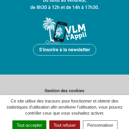
Du lundi au vendredi,
de 8h30 à 12h et de 14h à 17h30.
S'inscrire à la newsletter
Gestion des cookies
Ce site utilise des traceurs pour fonctionner et obtenir des
Plan du site
statistiques d'utilisation afin améliorer l'utilisation, vous pouvez
Politique de confidentialité
contrôler ceux que vous souhaitez activer.
Crédits
Tout accepter
Tout refuser
Personnaliser