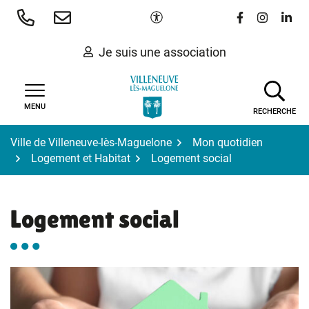
Gestion des traceurs
Aller
Paramètres d'accessibilité
Lien vers le 
Lien vers
Lien 
au
contenu
Je suis une association
MENU
RECHERCHE
Ville de Villeneuve-lès-Maguelone
Mon quotidien
Logement et Habitat
Logement social
Logement social