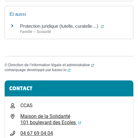
Et aussi
(ouverture dans 
Protection juridique (tutelle, curatelle…)
Famille – Scolarité
(ouverture dans un nouvel
©
Direction de l’information légale et administrative
(ouverture dans un nouvel onglet)
comarquage developpé par
baseo.io
Informations complémentaires
CONTACT
CCAS
Maison de la Solidarité
(ouverture dans un nouvel
101 boulevard des Ecoles
04 67 69 04 04